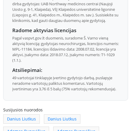
dirba gydytojas: UAB Northway medicinos centrai (Naujoji
Uosto g. 9-1, Klaipėda), VšĮ Klaipėdos universitetinė ligoninė
(Liepojos g. 41, Klaipėdos m., Klaipėdos m. sav.). Susisiekite su
klinikomis, kad gauti daugiau duomenų apie gydytoją.
Radome aktyvias licencijas
Pagal vaspvt.gov.lt duomenis, suradome Š. Varno vieną
aktyvią licenciją: gydytojas neurochirurgas, licencijos numeris:
MPL-11184, licencijos išdavimo data: 2008.07.02, licencija yra
aktyvi, įsakymo data: 2018.07.12, įsakymo numeris: T1-1029
(1.1.).
Atsiliepimai:
49 vartotojai tinklapyje įvertino gydytojo darbą, puslapyje
neradome vartotojų paliktus komentarus. Vartotojų
įvertinimas yra 3,76 iš 5 balų (75% vartotojų rekomenduoja).
Susijusios nuorodos
Danius Liutkus
Danius Liutkus