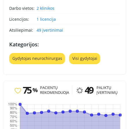
Darbo vietos:
2 klinikos
Licencijos:
1 licencija
Atsiliepimai:
49 įvertinimai
Kategorijos:
Gydytojas neurochirurgas
Visi gydytojai
75
49
PACIENTŲ
PALIKTŲ
%
REKOMENDUOJA
ĮVERTINIMŲ