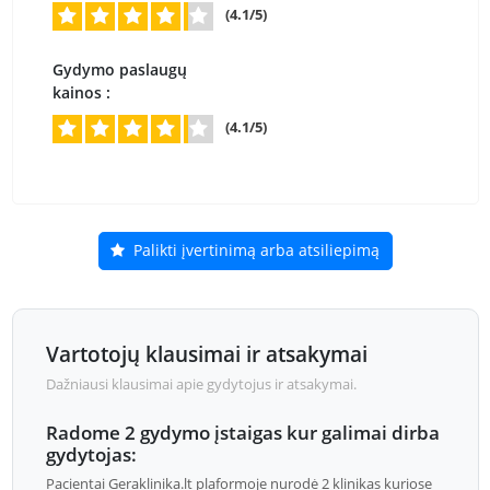
(4.1/5)
Gydymo paslaugų
kainos :
(4.1/5)
Palikti įvertinimą arba atsiliepimą
Vartotojų klausimai ir atsakymai
Dažniausi klausimai apie gydytojus ir atsakymai.
Radome 2 gydymo įstaigas kur galimai dirba
gydytojas:
Pacientai Geraklinika.lt plaformoje nurodė 2 klinikas kuriose