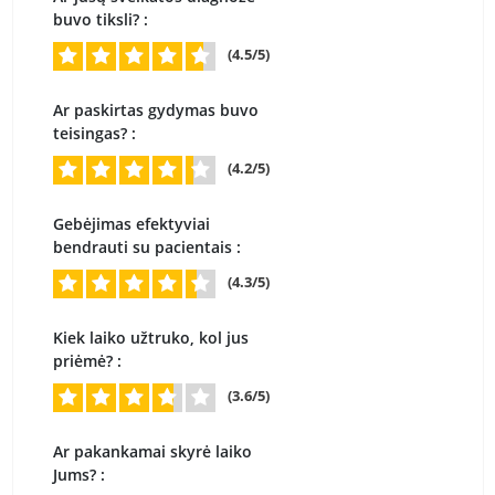
buvo tiksli? :
(4.5/5)
Ar paskirtas gydymas buvo
teisingas? :
(4.2/5)
Gebėjimas efektyviai
bendrauti su pacientais :
(4.3/5)
Kiek laiko užtruko, kol jus
priėmė? :
(3.6/5)
Ar pakankamai skyrė laiko
Jums? :