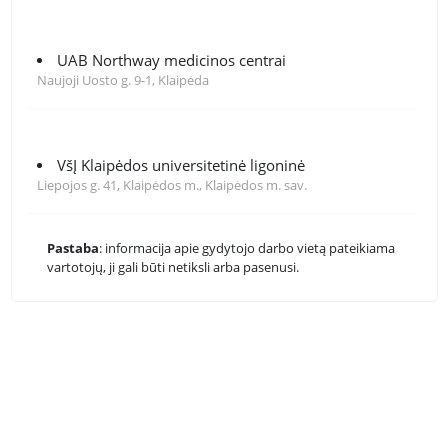
UAB Northway medicinos centrai
Naujoji Uosto g. 9-1, Klaipėda
VšĮ Klaipėdos universitetinė ligoninė
Liepojos g. 41, Klaipėdos m., Klaipėdos m. sav.
Pastaba
: informacija apie gydytojo darbo vietą pateikiama
vartotojų, ji gali būti netiksli arba pasenusi.