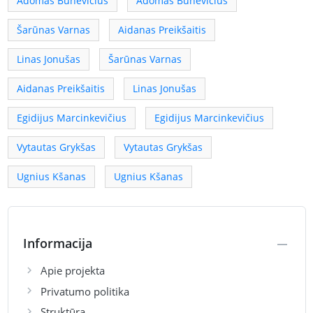
Adomas Bunevičius
Adomas Bunevičius
Šarūnas Varnas
Aidanas Preikšaitis
Linas Jonušas
Šarūnas Varnas
Aidanas Preikšaitis
Linas Jonušas
Egidijus Marcinkevičius
Egidijus Marcinkevičius
Vytautas Grykšas
Vytautas Grykšas
Ugnius Kšanas
Ugnius Kšanas
Informacija
Apie projekta
Privatumo politika
Struktūra