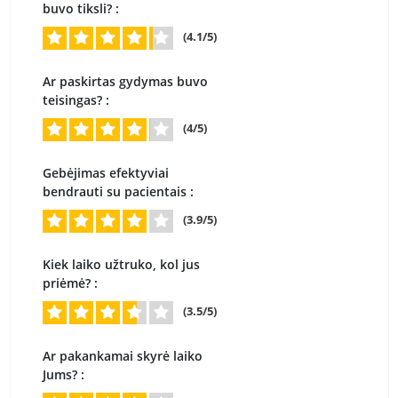
buvo tiksli? :
(4.1/5)
Ar paskirtas gydymas buvo
teisingas? :
(4/5)
Gebėjimas efektyviai
bendrauti su pacientais :
(3.9/5)
Kiek laiko užtruko, kol jus
priėmė? :
(3.5/5)
Ar pakankamai skyrė laiko
Jums? :