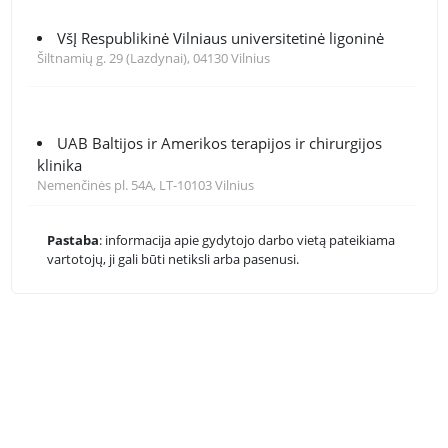
VšĮ Respublikinė Vilniaus universitetinė ligoninė
Šiltnamių g. 29 (Lazdynai), 04130 Vilnius
UAB Baltijos ir Amerikos terapijos ir chirurgijos
klinika
Nemenčinės pl. 54A, LT-10103 Vilnius
Pastaba
: informacija apie gydytojo darbo vietą pateikiama
vartotojų, ji gali būti netiksli arba pasenusi.