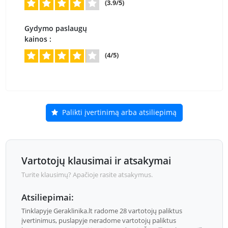
(3.9/5)
Gydymo paslaugų
kainos :
(4/5)
Palikti įvertinimą arba atsiliepimą
Vartotojų klausimai ir atsakymai
Turite klausimų? Apačioje rasite atsakymus.
Atsiliepimai:
Tinklapyje Geraklinika.lt radome 28 vartotojų paliktus
įvertinimus, puslapyje neradome vartotojų paliktus