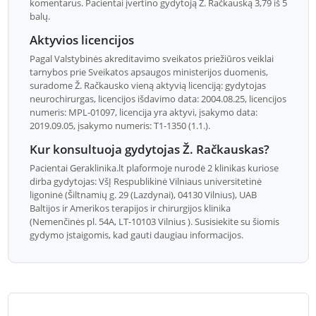
komentarus. Pacientai įvertino gydytoją Ž. Račkauską 3,79 iš 5
balų.
Aktyvios licencijos
Pagal Valstybinės akreditavimo sveikatos priežiūros veiklai
tarnybos prie Sveikatos apsaugos ministerijos duomenis,
suradome Ž. Račkausko vieną aktyvią licenciją: gydytojas
neurochirurgas, licencijos išdavimo data: 2004.08.25, licencijos
numeris: MPL-01097, licencija yra aktyvi, įsakymo data:
2019.09.05, įsakymo numeris: T1-1350 (1.1.).
Kur konsultuoja gydytojas Ž. Račkauskas?
Pacientai Geraklinika.lt plaformoje nurodė 2 klinikas kuriose
dirba gydytojas: VšĮ Respublikinė Vilniaus universitetinė
ligoninė (Šiltnamių g. 29 (Lazdynai), 04130 Vilnius), UAB
Baltijos ir Amerikos terapijos ir chirurgijos klinika
(Nemenčinės pl. 54A, LT-10103 Vilnius ). Susisiekite su šiomis
gydymo įstaigomis, kad gauti daugiau informacijos.