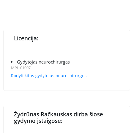
Licencija:
Gydytojas neurochirurgas
MPL-01097
Rodyti kitus gydytojus neurochirurgus
Žydrūnas Račkauskas dirba šiose
gydymo įstaigose: