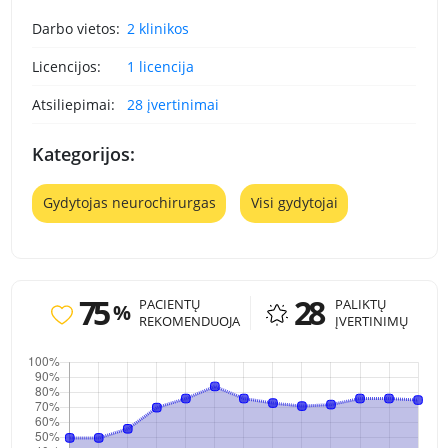
Darbo vietos:
2 klinikos
Licencijos:
1 licencija
Atsiliepimai:
28 įvertinimai
Kategorijos:
Gydytojas neurochirurgas
Visi gydytojai
75
28
PACIENTŲ
PALIKTŲ
%
REKOMENDUOJA
ĮVERTINIMŲ