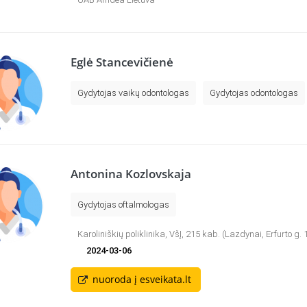
Eglė Stancevičienė
Gydytojas vaikų odontologas
Gydytojas odontologas
Antonina Kozlovskaja
Gydytojas oftalmologas
Karoliniškių poliklinika, VšĮ, 215 kab. (Lazdynai, Erfurto g. 
2024-03-06
nuoroda į esveikata.lt