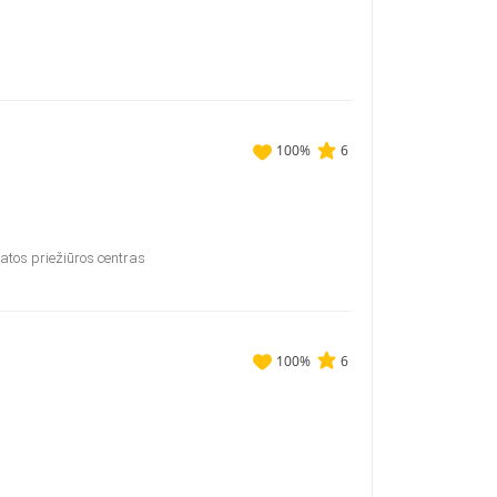
100
%
6
atos priežiūros centras
100
%
6