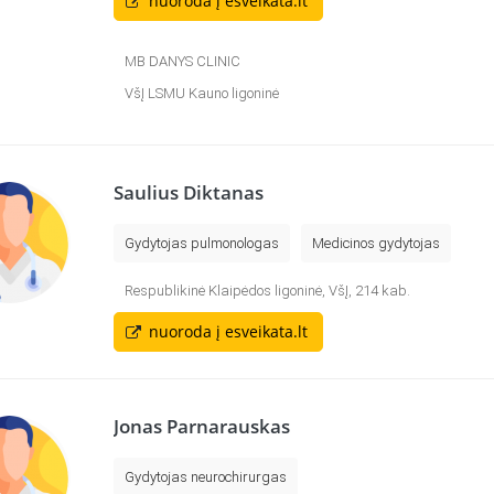
nuoroda į esveikata.lt
MB DANYS CLINIC
VšĮ LSMU Kauno ligoninė
Saulius Diktanas
Gydytojas pulmonologas
Medicinos gydytojas
Respublikinė Klaipėdos ligoninė, VšĮ, 214 kab.
nuoroda į esveikata.lt
Jonas Parnarauskas
Gydytojas neurochirurgas