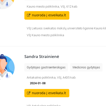
Kauno miesto poliklinika, VšĮ, 612 kab.
nuoroda į esveikata.lt
VšĮ Lietuvos sveikatos mokslų universiteto ligoninė Kauno kl
VšĮ Kauno miesto poliklinika
Sandra Strainienė
Gydytojas gastroenterologas
Medicinos gydytojas
Antakalnio poliklinika, VšĮ, A435 kab.
2024-01-08
nuoroda į esveikata.lt
VšĮ Antakalnio poliklinika