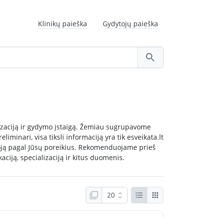
Klinikų paieška
Gydytojų paieška
alizaciją ir gydymo įstaigą. Žemiau sugrupavome
liminari, visa tiksli informaciją yra tik esveikata.lt
ytoją pagal Jūsų poreikius. Rekomenduojame prieš
aciją, specializaciją ir kitus duomenis.