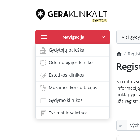
Navigacija
Visi gydy
Gydytojų paieška
Regis
Odontologijos klinikos
Regis
Estetikos klinikos
Norint užsi
Mokamos konsultacijos
informaciją 
tinklapyje.
Gydymo klinikos
užsiregistr
Tyrimai ir vakcinos