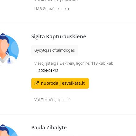
UAB Gerovės klinika
Sigita Kapturauskienė
Gydytojas oftalmologas
Viešoji įstaiga Elektrėnų ligoninė, 118-kab kab.
2024-01-12
nuoroda į esveikata.lt
VšĮ Elektrėnų ligoninė
Paula Zibalytė