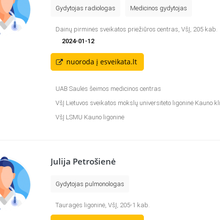
Gydytojas radiologas
Medicinos gydytojas
Dainų pirminės sveikatos priežiūros centras, VšĮ, 205 kab.
2024-01-12
nuoroda į esveikata.lt
UAB Saulės šeimos medicinos centras
VšĮ Lietuvos sveikatos mokslų universiteto ligoninė Kauno kl
VšĮ LSMU Kauno ligoninė
Julija Petrošienė
Gydytojas pulmonologas
Tauragės ligoninė, VšĮ, 205-1 kab.