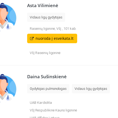
Asta Vilimienė
Vidaus ligų gydytojas
Raseinių ligoninė, VšĮ , 101 kab.
nuoroda į esveikata.lt
VšĮ Raseinių ligoninė
Daina Sušinskienė
Gydytojas pulmonologas
Vidaus ligų gydytojas
UAB Kardiolita
VšĮ Respublikinė Kauno ligoninė
UAB Affidea Lietuva