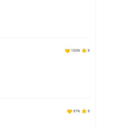
100
%
8
97
%
8