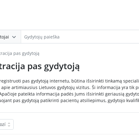
tojai
tracija pas gydytoją
tracija pas gydytoją
registruoti pas gydytoją internetu, būtina išsirinkti tinkamą speci
apie artimiausius Lietuvos gydytojų vizitus. Ši informacija yra tik pre
 Apačioje pateikta informacija padės Jums išsirinkti geriausią gyd
uojant pas gydytoją patikrinti pacientų atsiliepimus, gydytojo kvalifik