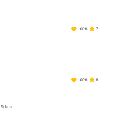
100
%
7
100
%
8
15) kab.