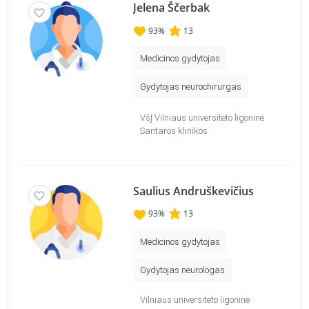
Jelena Ščerbak
93
%
13
Medicinos gydytojas
Gydytojas neurochirurgas
VšĮ Vilniaus universiteto ligoninė
Santaros klinikos
Saulius Andruškevičius
93
%
13
Medicinos gydytojas
Gydytojas neurologas
Vilniaus universiteto ligoninė