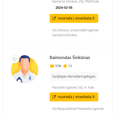
Santaros klinikos, VšĮ, P605 kab.
2024-02-05
nuoroda į esveikata.lt
VšĮ Vilniaus universiteto ligoninė
Santaros klinikos
Raimondas Šinkūnas
93
%
13
Gydytojas otorinolaringologas
Pasvalio ligoninė, VšĮ, 4.. kab.
nuoroda į esveikata.lt
VšĮ Respublikinė Panevėžio ligoninė