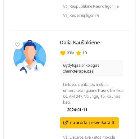
VšĮ Respublikinė Kauno ligoninė
VšĮ Kėdainių ligoninė
Dalia Kaušakienė
93
%
19
Gydytojas onkologas
chemoterapeutas
Lietuvos sveikatos mokslų
universiteto ligoninė Kauno klinikos,
OL AM 247, Volungių 16, Kaunas
kab.
2024-01-11
nuoroda į esveikata.lt
VšĮ Lietuvos sveikatos mokslų