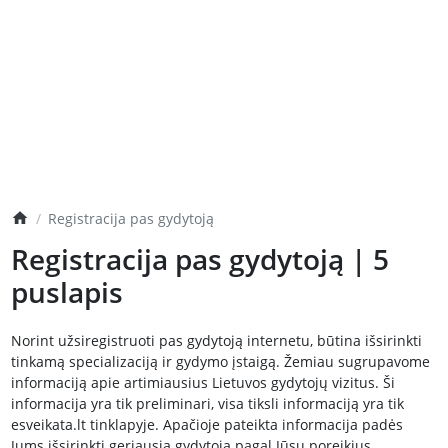
Registracija pas gydytoją
Registracija pas gydytoją | 5
puslapis
Norint užsiregistruoti pas gydytoją internetu, būtina išsirinkti
tinkamą specializaciją ir gydymo įstaigą. Žemiau sugrupavome
informaciją apie artimiausius Lietuvos gydytojų vizitus. Ši
informacija yra tik preliminari, visa tiksli informaciją yra tik
esveikata.lt tinklapyje. Apačioje pateikta informacija padės
Jums išsirinkti geriausią gydytoją pagal Jūsų poreikius.