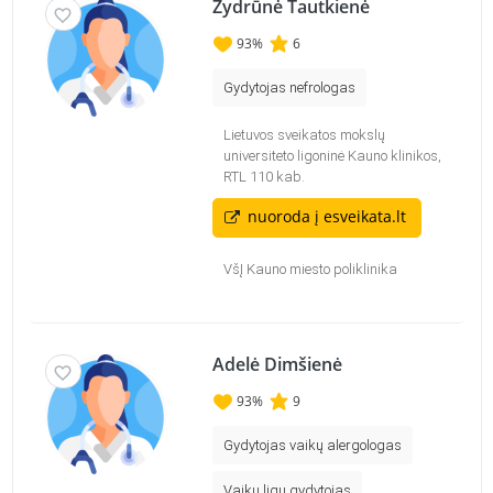
Žydrūnė Tautkienė
93
%
6
Gydytojas nefrologas
Lietuvos sveikatos mokslų
universiteto ligoninė Kauno klinikos,
RTL 110 kab.
nuoroda į esveikata.lt
VšĮ Kauno miesto poliklinika
Adelė Dimšienė
93
%
9
Gydytojas vaikų alergologas
Vaikų ligų gydytojas